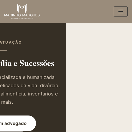
Pular
para
o
conteúdo
 ATUAÇÃO
lia e Sucessões
ecializada e humanizada
icados da vida: divórcio,
alimentícia, inventários e
 mais.
um advogado