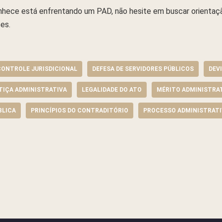
ece está enfrentando um PAD, não hesite em buscar orientação
ses.
CONTROLE JURISDICIONAL
DEFESA DE SERVIDORES PÚBLICOS
DEV
TIÇA ADMINISTRATIVA
LEGALIDADE DO ATO
MÉRITO ADMINISTRA
BLICA
PRINCÍPIOS DO CONTRADITÓRIO
PROCESSO ADMINISTRATI