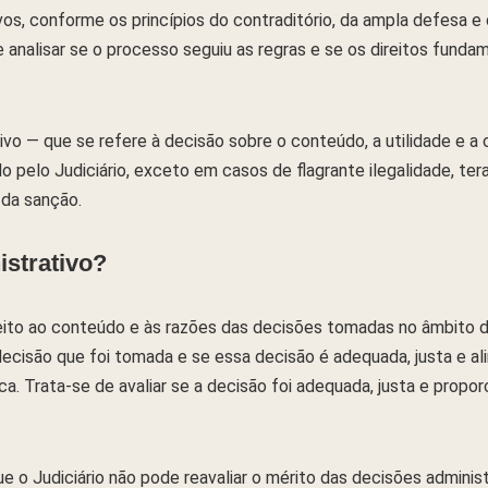
vos, conforme os princípios do contraditório, da ampla defesa e
de analisar se o processo seguiu as regras e se os direitos funda
ivo — que se refere à decisão sobre o conteúdo, a utilidade e a
o pelo Judiciário, exceto em casos de flagrante ilegalidade, ter
 da sanção.
strativo?
peito ao conteúdo e às razões das decisões tomadas no âmbito 
decisão que foi tomada e se essa decisão é adequada, justa e al
ica. Trata-se de avaliar se a decisão foi adequada, justa e propo
 o Judiciário não pode reavaliar o mérito das decisões administ