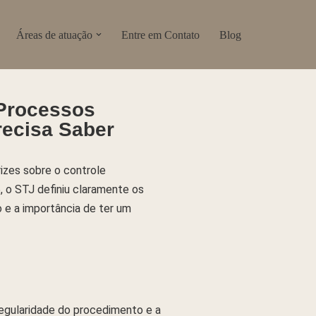
Áreas de atuação
Entre em Contato
Blog
 Processos
recisa Saber
izes sobre o controle
, o STJ definiu claramente os
o e a importância de ter um
 regularidade do procedimento e a