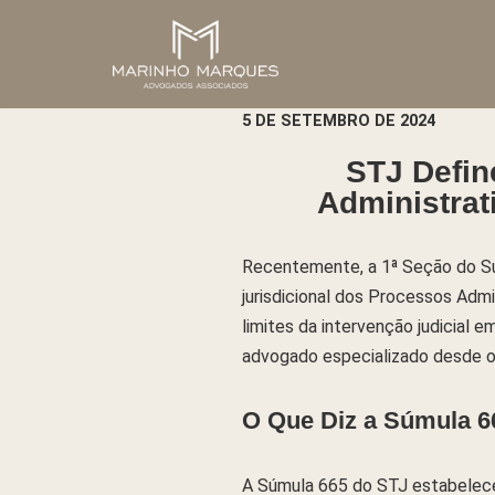
Pular
para
o
5 DE SETEMBRO DE 2024
conteúdo
STJ Defin
Administrat
Recentemente, a 1ª Seção do Sup
jurisdicional dos Processos Admi
limites da intervenção judicial 
advogado especializado desde o 
O Que Diz a Súmula 6
A Súmula 665 do STJ estabelece q