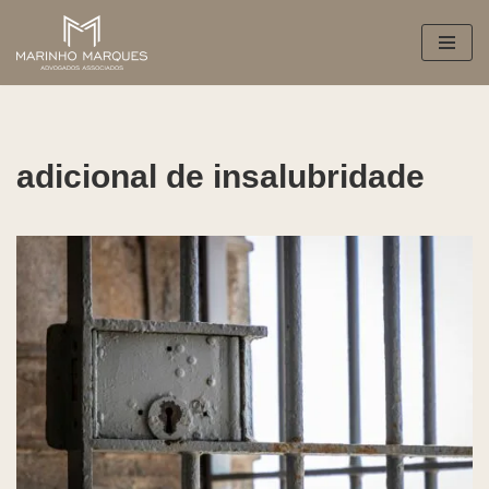
Pular
para
o
conteúdo
adicional de insalubridade