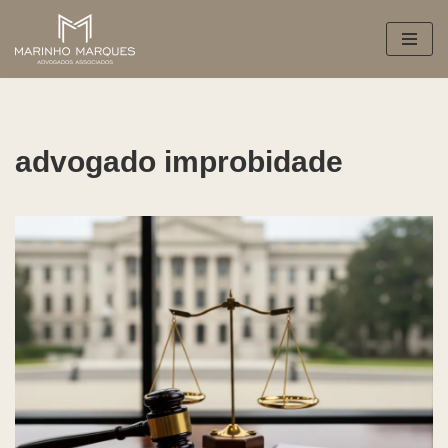
Pular
para
o
conteúdo
advogado improbidade