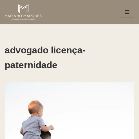
Pular
para
o
conteúdo
advogado licença-
paternidade