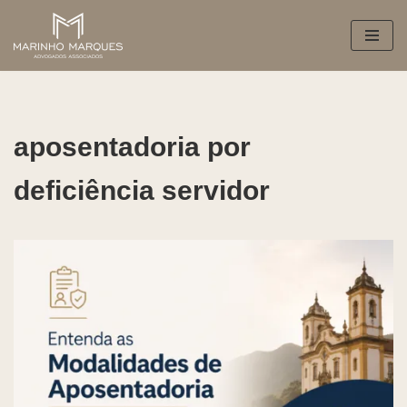
Pular
para
o
conteúdo
aposentadoria por
deficiência servidor