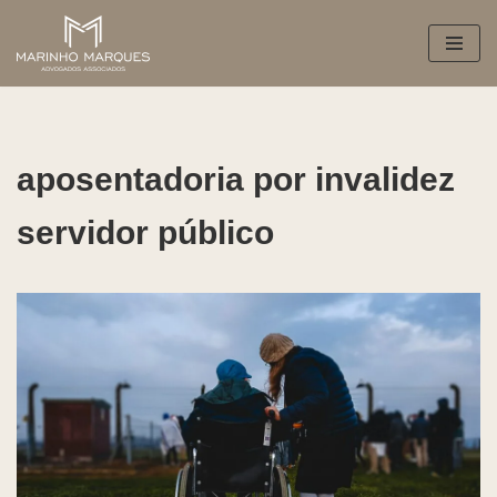
Pular
para
o
conteúdo
aposentadoria por invalidez
servidor público