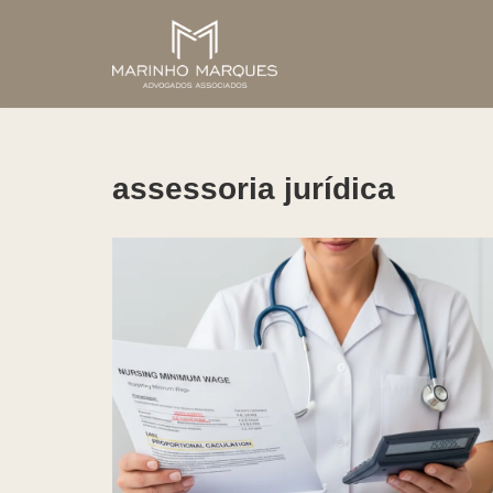
Pular
para
o
conteúdo
assessoria jurídica