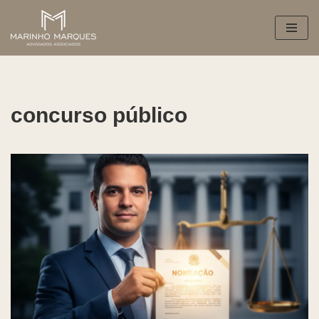
Pular
para
o
conteúdo
concurso público