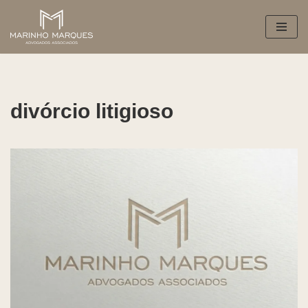
Pular
para
o
conteúdo
divórcio litigioso