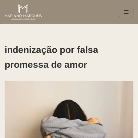
Pular
para
o
conteúdo
indenização por falsa
promessa de amor