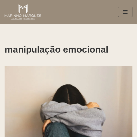
Pular
para
o
conteúdo
manipulação emocional