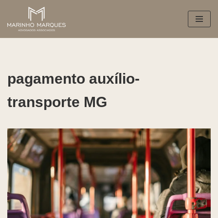
Pular
para
o
conteúdo
pagamento auxílio-
transporte MG