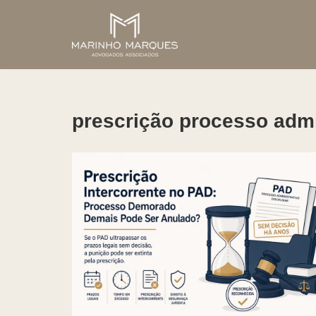
Pular
para
o
conteúdo
prescrição processo admin