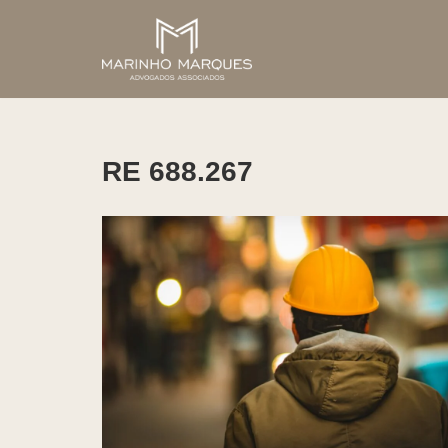
Pular
para
o
conteúdo
RE 688.267