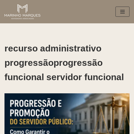
Pular
para
o
conteúdo
recurso administrativo
progressãoprogressão
funcional servidor funcional