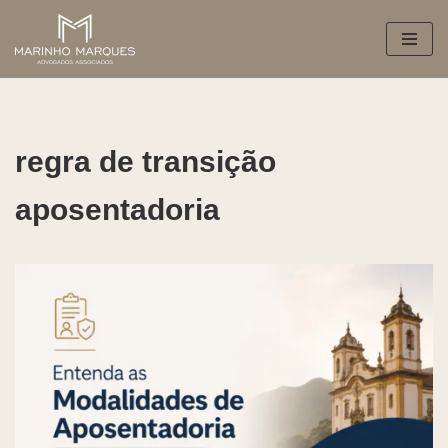
Pular
para
o
conteúdo
regra de transição
aposentadoria