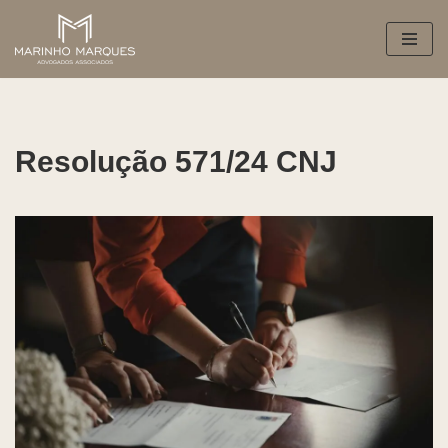
Pular
para
o
conteúdo
Resolução 571/24 CNJ