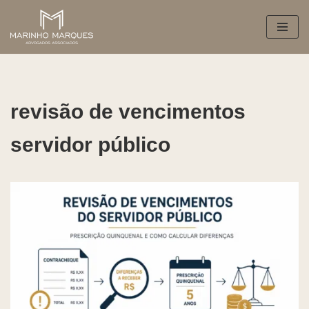
Pular
para
o
conteúdo
revisão de vencimentos
servidor público