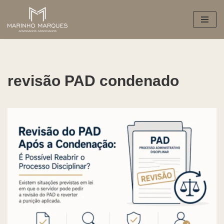
Pular
para
o
conteúdo
revisão PAD condenado