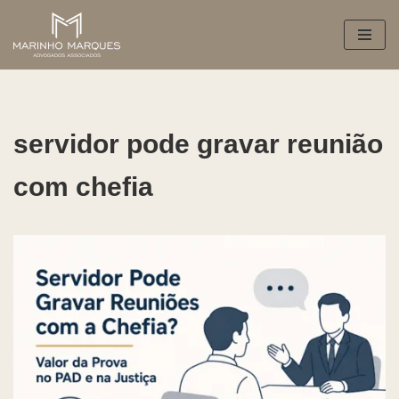
Pular
para
o
conteúdo
servidor pode gravar reunião
com chefia