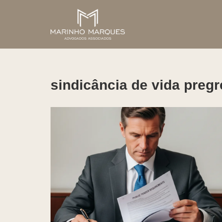
Pular
para
o
conteúdo
sindicância de vida preg