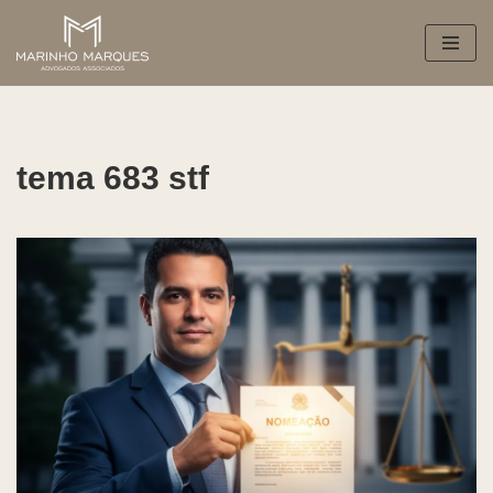
Pular
para
o
conteúdo
tema 683 stf