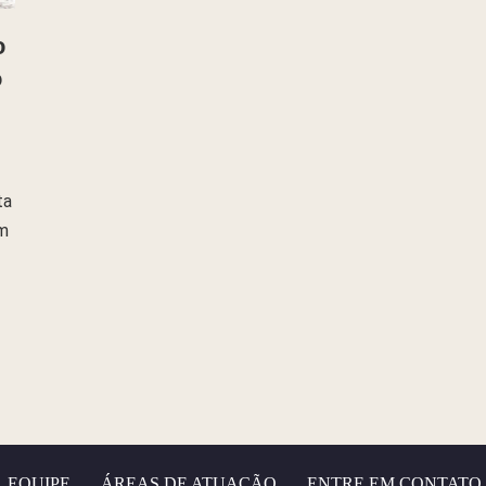
o
o
ta
em
EQUIPE
ÁREAS DE ATUAÇÃO
ENTRE EM CONTATO