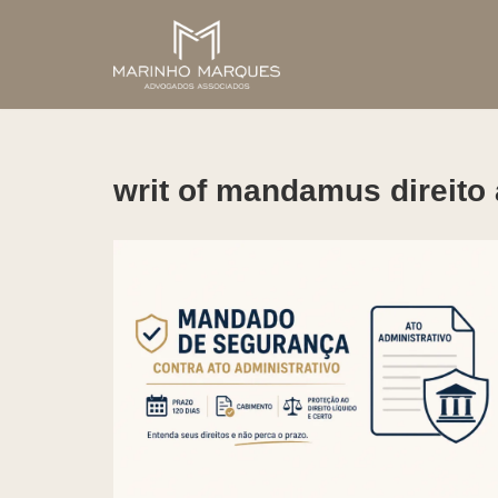
Pular
para
o
conteúdo
writ of mandamus direito 