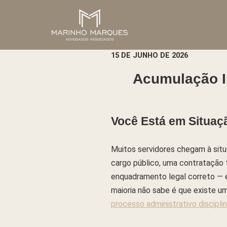
Pular
para
o
15 DE JUNHO DE 2026
conteúdo
Acumulação I
Você Está em Situaç
Muitos servidores chegam à sit
cargo público, uma contratação
enquadramento legal correto — e
maioria não sabe é que existe u
processo administrativo disciplin