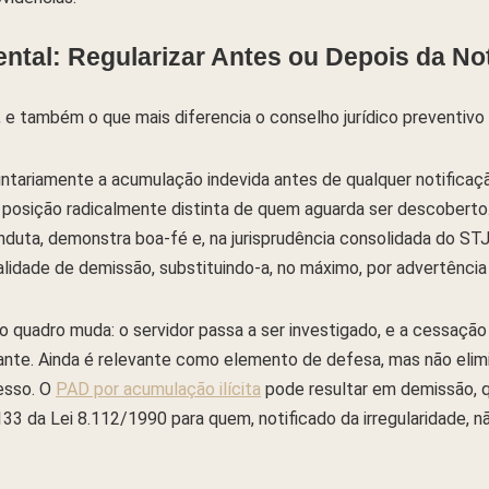
ntal: Regularizar Antes ou Depois da Not
, e também o que mais diferencia o conselho jurídico preventivo 
luntariamente a acumulação indevida antes de qualquer notificaç
posição radicalmente distinta de quem aguarda ser descoberto
duta, demonstra boa-fé e, na jurisprudência consolidada do ST
idade de demissão, substituindo-a, no máximo, por advertência
 o quadro muda: o servidor passa a ser investigado, e a cessa
te. Ainda é relevante como elemento de defesa, mas não elimin
esso. O
PAD por acumulação ilícita
pode resultar em demissão, q
33 da Lei 8.112/1990 para quem, notificado da irregularidade, 