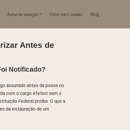
Áreas de atuação
Entre em Contato
Blog
izar Antes de
oi Notificado?
ego assumido antes da posse no
ada com o cargo efetivo sem o
tituição Federal proíbe. O que a
tes da instauração de um