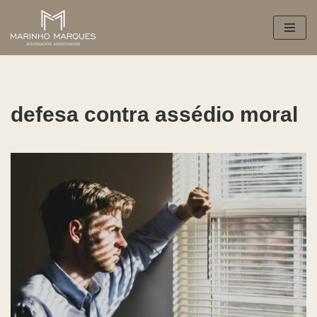
Pular
para
o
conteúdo
defesa contra assédio moral