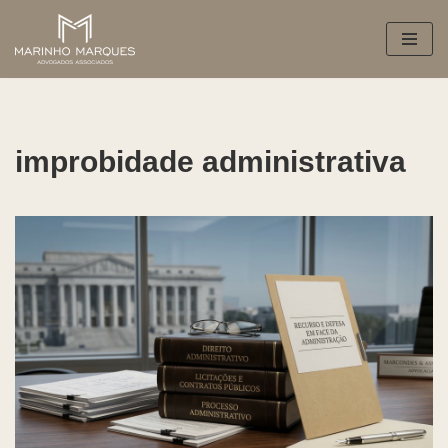
Pular
para
o
conteúdo
improbidade administrativa