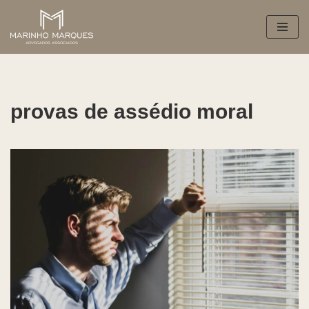
Pular
para
o
conteúdo
provas de assédio moral