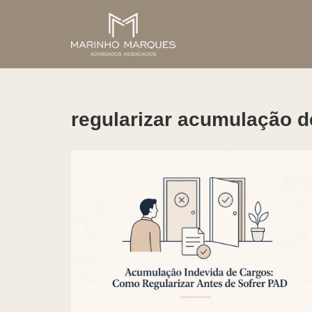
Pular
para
o
conteúdo
regularizar acumulação d