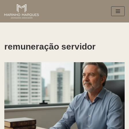
Pular
para
o
conteúdo
remuneração servidor